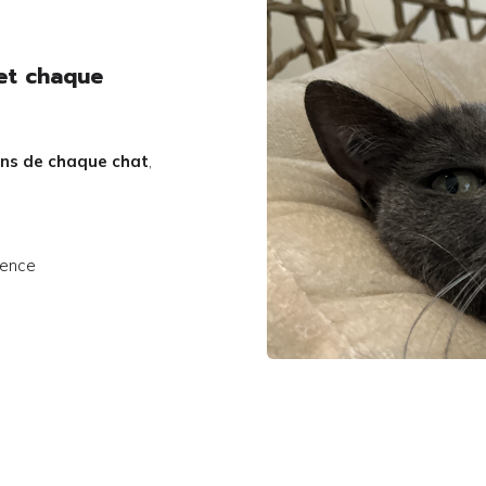
et chaque
oins de chaque chat
,
cence