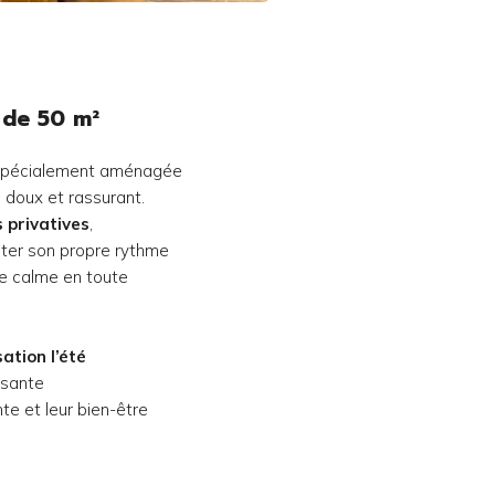
 de 50 m²
 spécialement aménagée
e doux et rassurant.
 privatives
,
ter son propre rythme
ce calme en toute
sation l’été
isante
te et leur bien-être