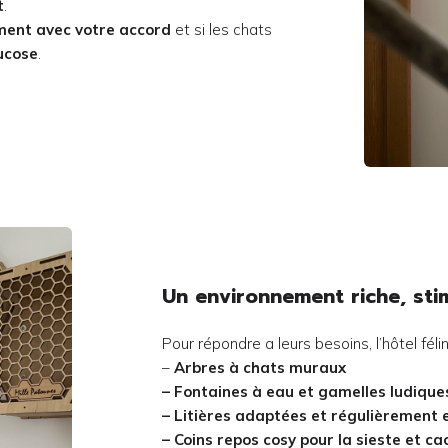
t
.
ment avec votre accord
et si les chats
ucose
.
Un environnement riche, sti
Pour répondre a leurs besoins, l’hôtel féli
–
Arbres à chats muraux
– Fontaines à eau
et gamelles ludique
– Litières adaptées et régulièrement
– Coins repos cosy pour la sieste
et ca