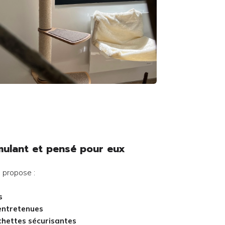
mulant et pensé pour eux
n propose :
s
 entretenues
chettes sécurisantes