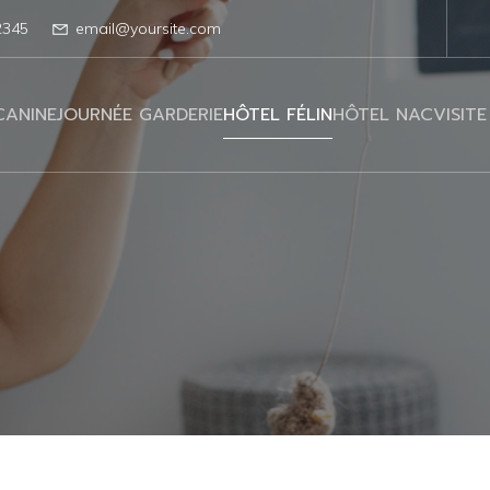
2345
email@yoursite.com
CANINE
JOURNÉE GARDERIE
HÔTEL FÉLIN
HÔTEL NAC
VISITE